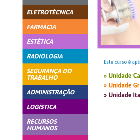
ELETROTÉCNICA
FARMÁCIA
ESTÉTICA
RADIOLOGIA
Este curso é apl
SEGURANÇA DO
» Unidade
Ca
TRABALHO
» Unidade
Gr
ADMINISTRAÇÃO
» Unidade
It
LOGÍSTICA
RECURSOS
HUMANOS