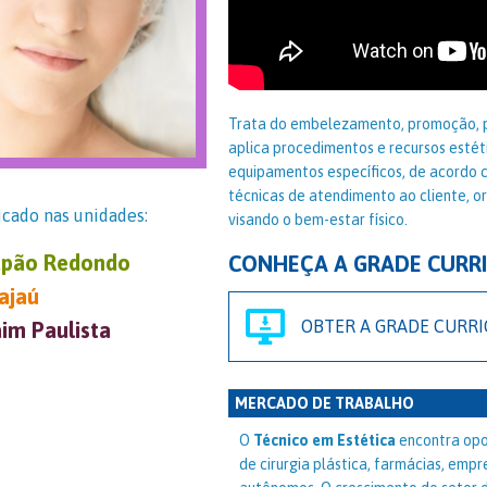
Trata do embelezamento, promoção, p
aplica procedimentos e recursos estéti
equipamentos específicos, de acordo co
técnicas de atendimento ao cliente, o
icado nas unidades:
visando o bem-estar físico.
pão Redondo
CONHEÇA A GRADE CURR
ajaú
OBTER A GRADE CURR
aim Paulista
MERCADO DE TRABALHO
O
Técnico em Estética
encontra opor
de cirurgia plástica, farmácias, em