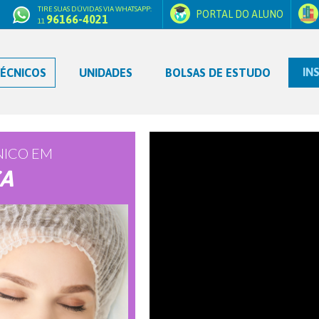
TIRE SUAS DÚVIDAS VIA WHATSAPP:
PORTAL DO ALUNO
96166-4021
11
IN
ÉCNICOS
UNIDADES
BOLSAS DE ESTUDO
NICO EM
CA